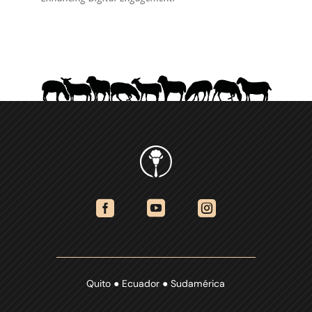



Quito ● Ecuador ● Sudamérica